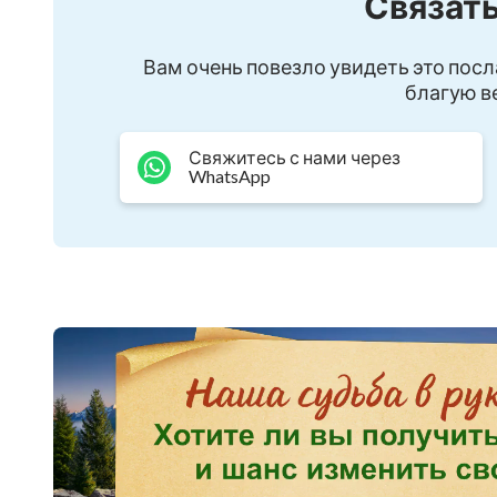
Связать
и сердце радостью полно.
Вам очень повезло увидеть это посл
Мой мир теперь совсем иной,
благую ве
и в нем лишь Ты, лишь Ты со мной.
Свяжитесь с нами через
WhatsApp
Ты меня любишь, и я люблю Тебя;
не знаем мы ни горя, ни печали,
воспоминаний моих уходит боль,
уходит боль воспоминаний.
Иду за Тобою, бл
и наполняет счастье нас двоих.