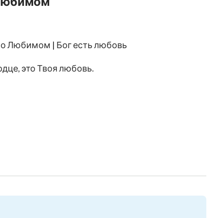
 Любимом
я о Любимом | Бог есть любовь
дце, это Твоя любовь.