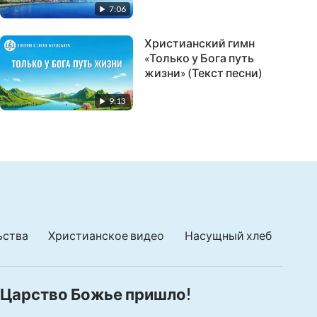
7:06
Христианский гимн
«Только у Бога путь
жизни» (Текст песни)
9:13
ьства
Христианское видео
Насущный хлеб
Царство Божье пришло!