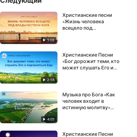
Следующий
Христианские песни
«Жизнь человека
всецело под
владычеством Бога»
5:03
(Текст песни)
Христианские Песни
«Бог дорожит теми, кто
может слушать Его и
подчиняться Ему» (Текст
2:58
песни)
Музыка про Бога «Как
человек входит в
истинную молитву»
Молитва Богу
4:05
Христианские Песни