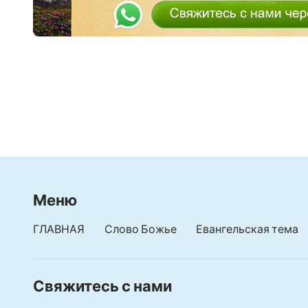
Твоей воле внимаю, и повинуюсь я. Я не ослу
Лишь Тобою одним я буду жить,
и больше никогда Тебя не смогу я покинуть.
Я думаю о Твоих словах,
осознаю, и пробую их на вкус.
Мой Бог, люблю Тебя во всем.
Меню
Будь моей жизнью навсегда. И я Тебе отдам с
ГЛАВНАЯ
Слово Божье
Евангельская тема
О, я люблю Тебя, я так люблю Тебя.
Любовью я Твоей покорена,
Свяжитесь с нами
Мне очень повезло, что я готова угодить серд