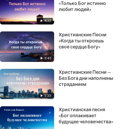
«Только Бог истинно
любит людей»
4:33
Христианские Песни
«Когда ты откроешь
свое сердце Богу»
3:41
Христианские Песни —
Без Бога дни наполнены
страданием
5:33
Христианская песня
«Бог оплакивает
будущее человечества»