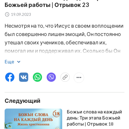
Божьей работы | Отрывок 23
19.09.2023
Несмотря на то, что Иисус в своем воплощении
был совершенно лишен эмоций, Он постоянно
утешал своих учеников, обеспечивал их,
помогал им и поддерживал их. Сколько бы Он
ни трудился или сколько бы страданий Он ни
Еще
перенес, Он никогда не выдвигал чрезмерных
требований людям, а был всегда терпеливым и
снисходительным к их грехам, так что люди в
Период Благодати с любовью прозвали Его
Следующий
«достойный любви Спаситель Иисус». Для
людей того времени, для всех людей, то, кем
Божьи слова на каждый
был Иисус и чем Он обладал, это были милость
день: Три этапа Божьей
работы | Отрывок 18
и милосердие. Он никогда не помнил людских