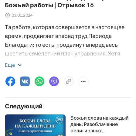
Божьей работы | Отрывок 16
03.01.2024
Та работа, которая совершается в настоящее
время, продвигает вперед труд Периода
Благодати; то есть, продвинут вперед весь
шеститысячелетний план управления. Хотя
Период Благодати закончился, работа Божья
Еще
продвигается. Почему Я вновь и вновь
повторяю, что эта стадия работы основывается
на Периоде Благодати и Периоде Закона? Это
означает, что работа нынешнего дня является
Следующий
продолжением той, которая была сделана в
Период Благодати, и прогрессом по
Божьи слова на каждый
отношению к тому, что было сделано в Период
день: Разоблачение
религиозных
Закона. Эти три этапа тесно взаимосвязаны, и