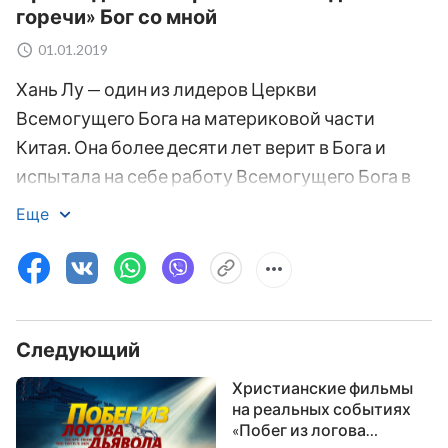
горечи» Бог со мной
01.01.2019
Хань Лу — один из лидеров Церкви
Всемогущего Бога на материковой части
Китая. Она более десяти лет верит в Бога и
испытала на себе работу Всемогущего Бога в
последние дни. Она постигла некоторые
Еще
истины и знает, что человек способен
освободиться от греха и жить значимой
жизнью только через Христа последних дней —
Всемогущего Бога. Она отказалась от всего
Следующий
ради того, чтобы следовать за Всемогущим
Богом, и в самых разных местах
Христианские фильмы
свидетельствовала о явлении и работе Бога в
на реальных событиях
«Побег из логова
последние дни. Однако в Китае, где правит КПК