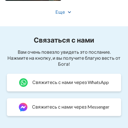
принуждая ее отречься от Бога и предать Его. …
виновник?»
В своих страданиях и немощности Хань Лу
Еще
уповает на Бога, молится Богу, и под
водительством Слова Божьего ей удается
раскусить все уловки сатаны. Она
Связаться с нами
выдерживает множество допросов с
применением пыток и решительно опровергает
Вам очень повезло увидеть это послание.
Нажмите на кнопку, и вы получите благую весть от
самые разные слухи и ложь КПК. В горечи
Бога!
коммунистических репрессий рождается
прекрасное и яркое свидетельство...
Свяжитесь с нами через WhatsApp
Данное видео взят из сайта Церкви
Всемогущего Бога
Свяжитесь с нами через Messenger
Вам также может понравиться: