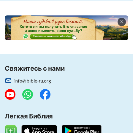
Только переживая тяжелые
испытания, можно познать
красоту Бога
Почему Бог допускает
страдания
Свяжитесь с нами
info@bible-ru.org
Легкая Библия