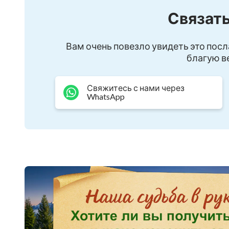
переживая один кризис за другим…
Связать
По отношению распространения
⬇⬇⬇
Вам очень повезло увидеть это посл
благую ве
Гонения христиан в китае | Хроники Религио
пропасти»
Свяжитесь с нами через
WhatsApp