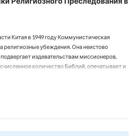
ники Религиозного Преследования в
асти Китая в 1949 году Коммунистическая
за религиозные убеждения. Она неистово
и подвергает издевательствам миссионеров,
есчисленное количество Библий, опечатывает и
ется искоренить все домашние церкви... Этот
 из жизни христианина в Китае, Яна Цзинъэня,
артии Китая. У Яна Цзинъэня была счастливая
он с супругой уверовали в Бога и начали
КПК. Они были вынуждены покинуть свой дом и
нъэнь объездил пол-Китая, но куда бы он ни
нно подвергался серьезным опасностям,