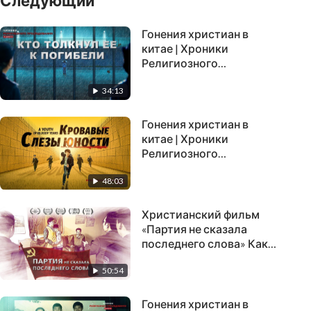
Следующий
Гонения христиан в
китае | Хроники
Религиозного
Преследования в
34:13
Китае(4) | «Кто толкнул
ее к погибели»
Гонения христиан в
китае | Хроники
Религиозного
Преследования в
48:03
Китае(7) «Кровавые
слезы юности»
Христианский фильм
«Партия не сказала
последнего слова» Как
КПК разрушила
50:54
христианскую семью |
Русская озвучка
Гонения христиан в