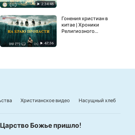
2:34:48
семье
Гонения христиан в
китае | Хроники
Религиозного
Преследования в
47:36
Китае(5) | «На краю
пропасти»
ьства
Христианское видео
Насущный хлеб
Царство Божье пришло!