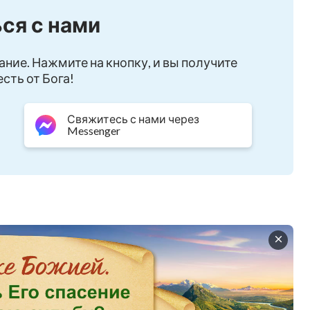
ся с нами
ание. Нажмите на кнопку, и вы получите
сть от Бога!
зного Преследования в Китае(5) | «На краю
Свяжитесь с нами через
Messenger