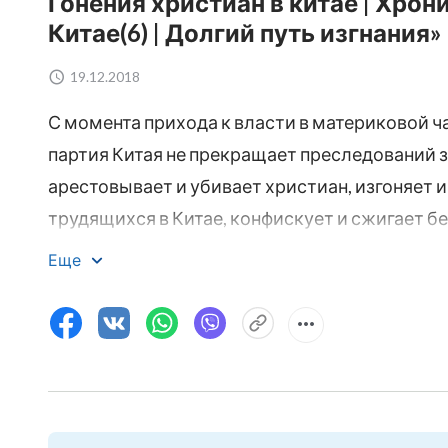
Гонения христиан в китае | Хро
Китае(6) | Долгий путь изгнания»
19.12.2018
С момента прихода к власти в материковой ч
партия Китая не прекращает преследований 
арестовывает и убивает христиан, изгоняет 
трудящихся в Китае, конфискует и сжигает б
разрушает здания церквей и безуспешно пыта
Еще
документальный фильм рассказывает историю
подвергшегося гонениям Коммунистической п
семья и комфортная жизнь, но после того как 
исполнять свой долг, их стала разыскивать 
пуститься в бега. За восемнадцать лет Ян Цзи
приезжал, он везде терпел гонения и постоя