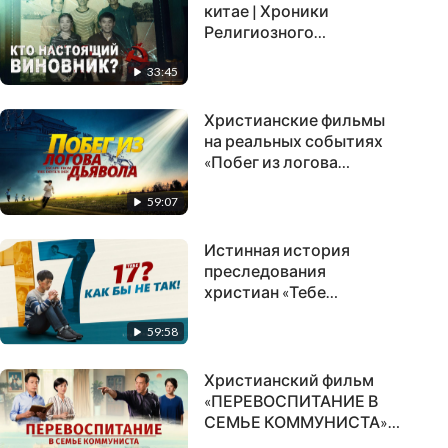
китае | Хроники
Религиозного
Преследования в Китае
33:45
(1) «Кто настоящий
виновник?»
Христианские фильмы
на реальных событиях
«Побег из логова
дьявола» Бог со мной
59:07
Истинная история
преследования
христиан «Тебе
семнадцать? как бы не
59:58
так»
Христианский фильм
«ПЕРЕВОСПИТАНИЕ В
СЕМЬЕ КОММУНИСТА»
духовная битва в одной