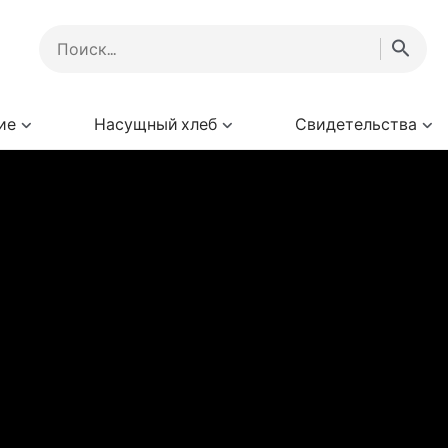
ие
Насущный хлеб
Свидетельства