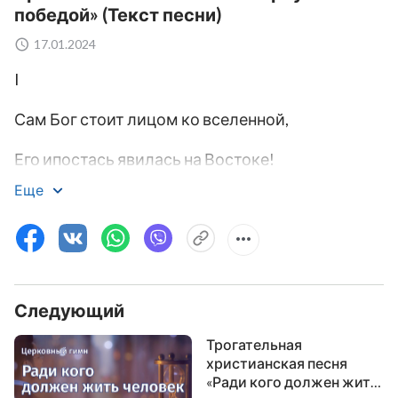
победой» (Текст песни)
17.01.2024
I
Сам Бог стоит лицом ко вселенной,
Его ипостась явилась на Востоке!
Еще
Кто осмелится не склониться перед Ним и не
поклоняться Ему?
Кто осмелится не назвать Его истинным Богом?
Кто осмелится не смотреть вверх на Него с
Следующий
почтением в сердцах?
Трогательная
христианская песня
Кто осмелится не восхвалять Его и не
«Ради кого должен жить
радоваться?