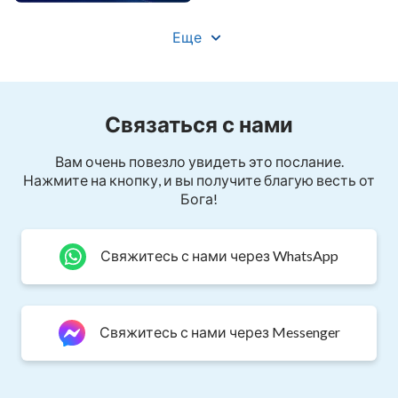
Все Божьи люди вернутся к Божьей горе и
подчинятся Ему.
Еще
Ибо Бог величествен, у Него есть суд и власть.
О, Сион! Радуйся и пой! Бог вернулся с
Связаться с нами
победой!
Вам очень повезло увидеть это послание.
Нажмите на кнопку, и вы получите благую весть от
Все люди, встаньте в ряд!
Бога!
Твари земные, будьте неподвижны!
Свяжитесь с нами через WhatsApp
III
Для Него нет ничего сложного.
Свяжитесь с нами через Messenger
Его слово может уничтожить все или сделать
целостным.