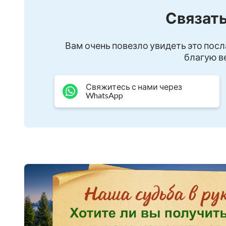
Связать
Документальный ф
верховенствует на
Вам очень повезло увидеть это посл
благую ве
Свяжитесь с нами через
Никто не в силах и
WhatsApp
Бог обладает суве
человеческой суд
Бог повелевает су