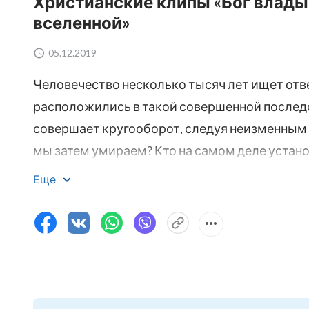
Христианские клипы «Бог влады
вселенной»
05.12.2019
Человечество несколько тысяч лет ищет отве
расположились в такой совершенной послед
совершает кругооборот, следуя неизменным
мы затем умираем? Кто на самом деле устано
деле правит вселенной и всем сущим? Проникн
Еще
тайны вам поможет этот замечательный фраг
верховенствует над всем».
Вам также может понравиться