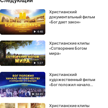
Следующий
Христианский
документальный фильм
«Бог дает закон»
4:48
Христианские клипы
«Сотворение Богом
мира»
5:27
Христианский
художественный фильм
«Бог положил начало
человечеству и
14:45
определяет его
будущее»
Христианские клипы