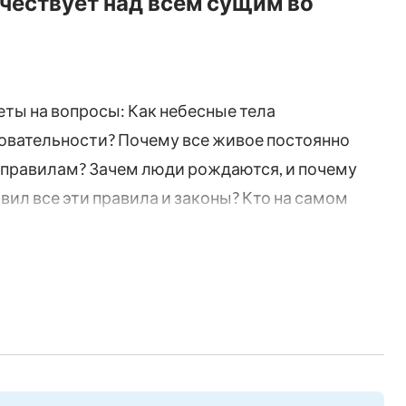
чествует над всем сущим во
ты на вопросы: Как небесные тела
овательности? Почему все живое постоянно
 правилам? Зачем люди рождаются, и почему
вил все эти правила и законы? Кто на самом
уть в суть этих вопросов и открыть все эти
мент из христианского фильма «Тот, Кто