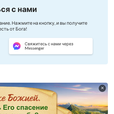
ся с нами
ильм «Тот, Кто
д всем»
ание. Нажмите на кнопку, и вы получите
сть от Бога!
Свяжитесь с нами через
зменить того факта, что
Messenger
ренитетом над
ьбой
дьбой всего человечества