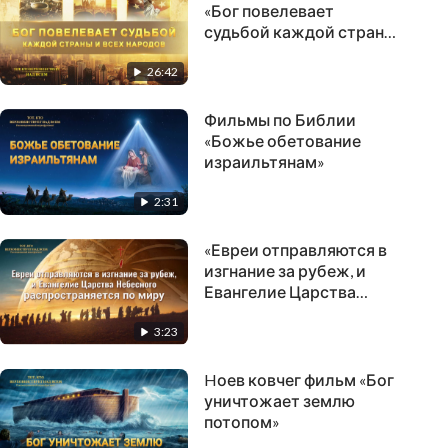
«Бог повелевает
судьбой каждой страны
и всех народов»
26:42
Фильмы по Библии
«Божье обетование
израильтянам»
2:31
«Евреи отправляются в
изгнание за рубеж, и
Евангелие Царства
Небесного
3:23
распространяется по
миру»
Hоев ковчег фильм «Бог
уничтожает землю
потопом»