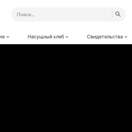
ие
Насущный хлеб
Свидетельства