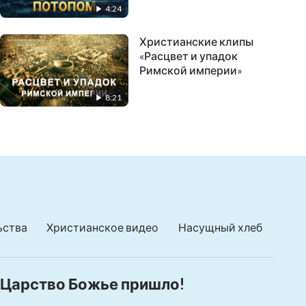
4:24
Христианские клипы
«Расцвет и упадок
Римской империи»
8:21
ьства
Христианское видео
Насущный хлеб
Царство Божье пришло!