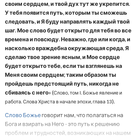
своим сердцем, и твой дух тут же укрепится.
У тебя появится путь, которым ты сможешь
следовать, и Я буду направлять каждый твой
шаг. Мое слово будет открыто для тебя во все
времена и повсюду. Неважно, где или когда, и
насколько враждебна окружающая среда, Я
сделаю твое зрение ясным, и Мое сердце
будет открыто тебе, если ты взглянешь на
Меня своим сердцем; таким образом ты
пройдешь предстоящий путь, никогда не
сбиваясь с него
» (
Слово, том I. Божье явление и
).
работа. Слова Христа в начале эпохи, глава 13
Слово Божье
говорит нам, что полагаться на
Бога и взирать на Него - это путь к решению
проблем и трудностей, возникающих на нашем