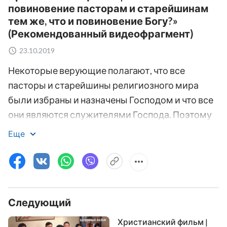
повиновение пасторам и старейшинам
тем же, что и повиновение Богу?»
(Рекомендованный видеофрагмент)
23.10.2019
Некоторые верующие полагают, что все
пасторы и старейшины религиозного мира
были избраны и назначены Господом и что все
они являются служителями Господа. Поэтому
они полагают, что только повинуясь пасторам и
Еще
старейшинам они повинуются Господу, и что
перечить пасторам и старейшинам и осуждать
их — это перечить Господу. Они думают даже,
что в церквах только пасторы и старейшины
Следующий
понимают Библию и могут объяснять Библию,
и поскольку проповеди и поступки пасторов и
Христианский фильм |