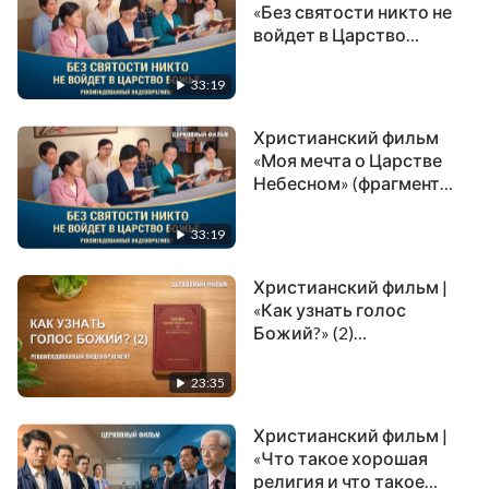
старейшин согласуются с Библией и
«Без святости никто не
войдет в Царство
основываются на Библии, мы должны
Божье»
повиноваться им и следовать за ними. Итак,
(Рекомендованный
33:19
видеофрагмент)
соответствует ли истине такого рода
повиновение пасторам и старейшинам?
Христианский фильм
«Моя мечта о Царстве
Представляет ли понимание библейских
Небесном» (фрагмент
знаний понимание истины и знание Бога? Какой
2/5)
в точности подход к пасторам и старейшинам,
33:19
соответствующий Божьей воле, мы должны
Христианский фильм |
принять?
«Как узнать голос
Божий?» (2)
(Рекомендованный
видеофрагмент)
23:35
Христианский фильм |
«Что такое хорошая
религия и что такое