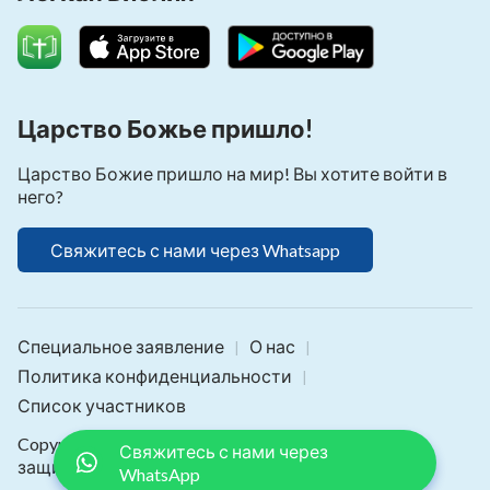
Царство Божье пришло!
Царство Божие пришло на мир! Вы хотите войти в
него?
Свяжитесь с нами через Whatsapp
Специальное заявление
О нас
|
|
Политика конфиденциальности
|
Список участников
Copyright © 2026
Библия Онлайн
. Все права
Свяжитесь с нами через
защищены.
WhatsApp