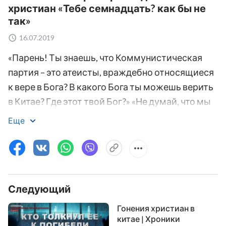
христиан «Тебе семнадцать? как бы не
так»
16.07.2019
«Парень! Ты знаешь, что Коммунистическая
партия – это атеисты, враждебно относящиеся
к вере в Бога? В какого Бога ты можешь верить
в Китае? Где этот твой Бог?» «Не думай, что мы
проявим снисходительность к тебе, потому что
Еще
ты молод! Если продолжишь верить в Бога,
погибнешь!» Вооружившись
электродубинками, сотрудники
коммунистической полиции Китая пытают
Следующий
молодого парня, покрытого синяками от
побоев. Его зовут Гао Лян. Ему в том году
Гонения христиан в
исполнилось 17 лет. Коммунистическая
китае | Хроники