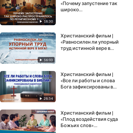
«Почему запустение так
широко
распространилось по
18:30
религиозному миру?»
(Рекомендованный
видеофрагмент)
Христианский фильм |
«Равносилен ли упорный
труд истинной вере в
Бога?»
16:03
(Рекомендованный
видеофрагмент)
Христианский фильм |
«Все ли работы и слова
Бога зафиксированы в
Библии?»
28:54
(Рекомендованный
видеофрагмент)
Христианский фильм |
«Плод воздействия суда
Божьих слов»
(Рекомендованный