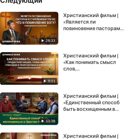
Следующий
Христианский фильм |
«Является ли
повиновение пасторам и
старейшинам тем же,
28:33
что и повиновение
Богу?»
(Рекомендованный
Христианский фильм |
видеофрагмент)
«Как понимать смысл
слов,
предостерегающих,
9:51
чтобы никто не
приложил к
пророчествам в
Христианский фильм |
Откровении?»
«Единственный способ
(Рекомендованный
быть восхищенным в
видеофрагмент)
Царство Небесное» (2)
13:38
(Рекомендованный
видеофрагмент)
Христианский фильм |