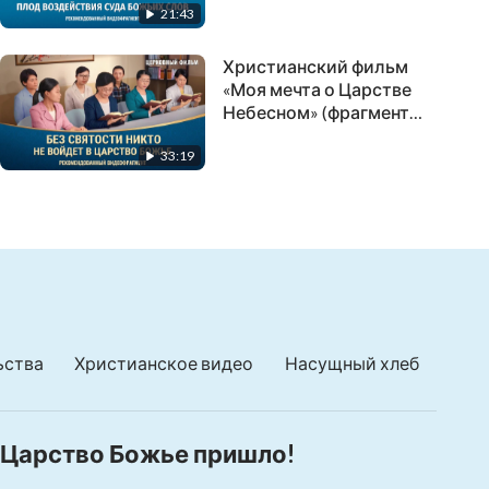
21:43
видеофрагмент)
Христианский фильм
«Моя мечта о Царстве
Небесном» (фрагмент
2/5)
33:19
ьства
Христианское видео
Насущный хлеб
Царство Божье пришло!