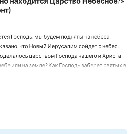
нно находится Царство Небесное?»
нт)
тся Господь, мы будем подняты на небеса,
казано, что Новый Иерусалим сойдет с небес.
соделалось царством Господа нашего и Христа
небе или на земле? Как Господь заберет святых в
трывок из фильма даст вам ответ.