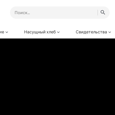
ие
Насущный хлеб
Свидетельства