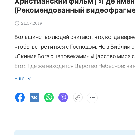
Христианский фильм | «Где име
(Рекомендованный видеофрагме
21.07.2019
Большинство людей считают, что, когда верне
чтобы встретиться с Господом. Но в Библии с
«Скиния Бога с человеками», «Царство мира 
Его». Где же находится Царство Небесное: на 
Царство Небесное, когда Он вернется? Этот о
Еще