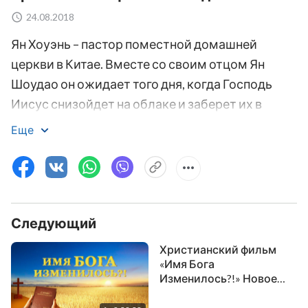
24.08.2018
Ян Хоуэнь – пастор поместной домашней
церкви в Китае. Вместе со своим отцом Ян
Шоудао он ожидает того дня, когда Господь
Иисус снизойдет на облаке и заберет их в
Царство Небесное. Ради этого они усердно
Еще
трудились для Господа, хранили верность Его
имени и считали, если Господь Иисус не
нисходит на облаке, то он точно является
лжехристом. И поэтому, когда до них дошла
Следующий
новость о втором пришествии Господа, они не
прислушались и не приняли ее. Они считали,
Христианский фильм
что именно это является бодрствованием и
«Имя Бога
Изменилось?!» Новое
ожиданием… Пока они пассивно ждали,
имя второго пришествия
двоюродная сестра Ян Хоуэня Ли Цзяинь
Иисуса Христа