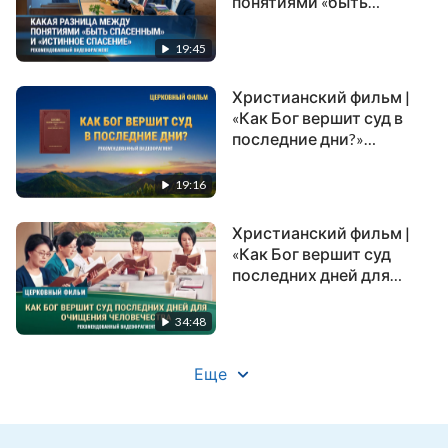
понятиями «быть
спасенным» и «истинное
спасение»
19:45
(Рекомендованный
видеофрагмент)
Христианский фильм |
«Как Бог вершит суд в
последние дни?»
(Рекомендованный
видеофрагмент)
19:16
Христианский фильм |
«Как Бог вершит суд
последних дней для
очищения
человечества»
34:48
(Рекомендованный
видеофрагмент)
Еще